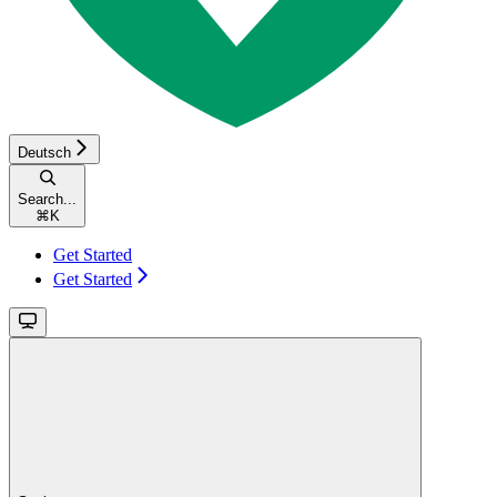
Deutsch
Search...
⌘
K
Get Started
Get Started