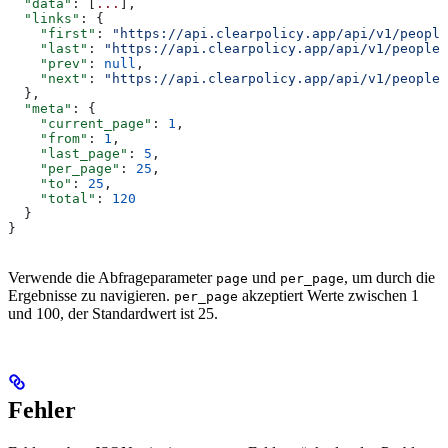
  "data"
: [
...
],
  "links"
: {
    "first"
: 
"https://api.clearpolicy.app/api/v1/people
    "last"
: 
"https://api.clearpolicy.app/api/v1/people?
    "prev"
: 
null
,
    "next"
: 
"https://api.clearpolicy.app/api/v1/people?
  },
  "meta"
: {
    "current_page"
: 
1
,
    "from"
: 
1
,
    "last_page"
: 
5
,
    "per_page"
: 
25
,
    "to"
: 
25
,
    "total"
: 
120
  }
}
Verwende die Abfrageparameter
und
, um durch die
page
per_page
Ergebnisse zu navigieren.
akzeptiert Werte zwischen 1
per_page
und 100, der Standardwert ist 25.
Fehler