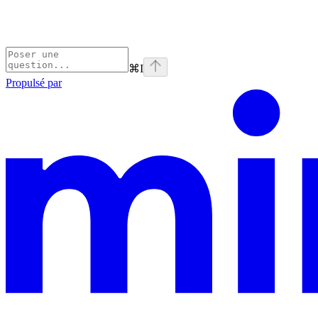
⌘
I
Propulsé par