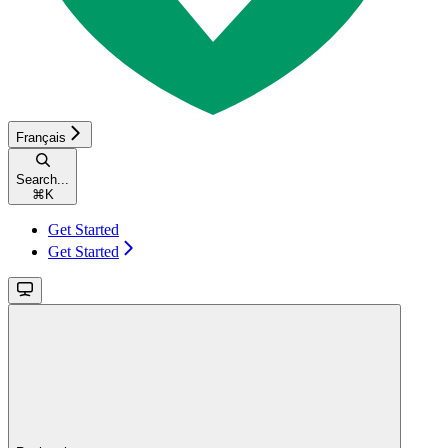
Français
Search...
⌘
K
Get Started
Get Started