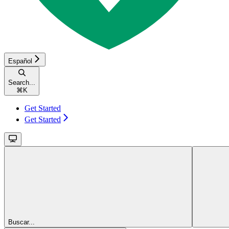
Español
Search...
⌘
K
Get Started
Get Started
Buscar...