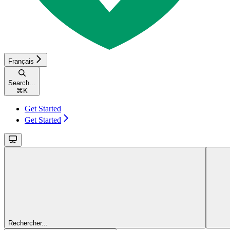
Français
Search...
⌘
K
Get Started
Get Started
Rechercher...