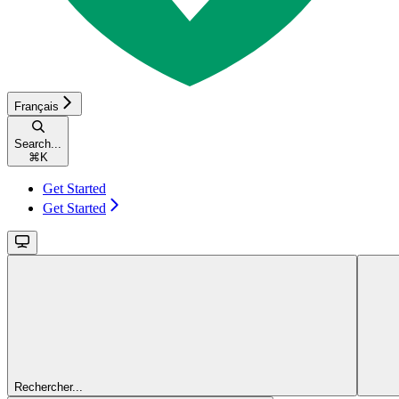
Français
Search...
⌘
K
Get Started
Get Started
Rechercher...