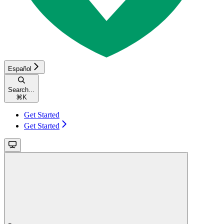
Español
Search...
⌘
K
Get Started
Get Started