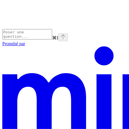
⌘
I
Propulsé par