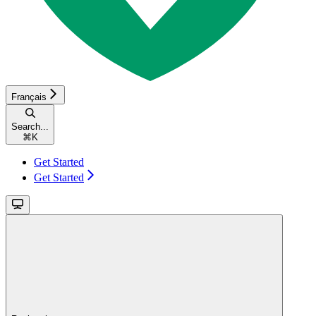
Français
Search...
⌘
K
Get Started
Get Started