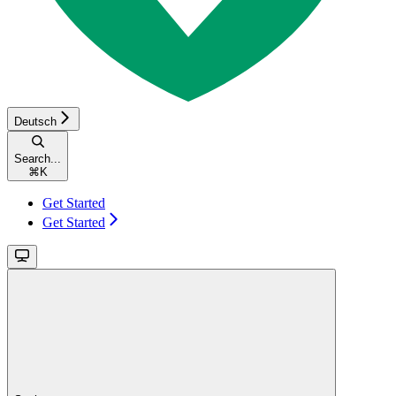
Deutsch
Search...
⌘
K
Get Started
Get Started